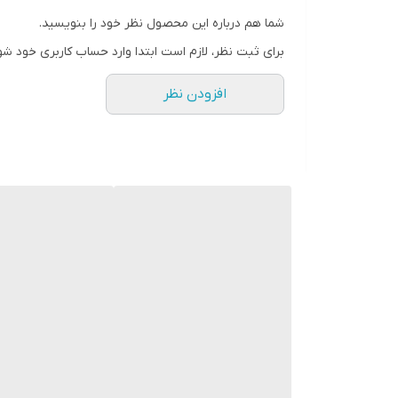
🔹 این پک‌ها نه تنها برای هدیه، بلکه برای خودتان نیز م
شما هم درباره این محصول نظر خود را بنویسید.
🔹 با خرید این باکس های هدیه از تخفیف‌های ویژه بهره
برای ثبت نظر، لازم است ابتدا وارد حساب کاربری خود شو
🔹 تجربه‌ای متفاوت و جذاب از خرید را با ما رقم بزنید!
افزودن نظر
⚠️ هشدار : تمامی محصولات، با باکس های کارتنی باکیف
باکس های چوبی همراه با نوشته، سفارشی و دارای هزینه
‼️ در صورتی که میخواهید با باکس های چوبی و نوشته روی باکس ارسال شوند، حتما 
⭕⭕ توجه کنید که تمامی باکس های وصال گیفت طی 24 تا 48 ساعت آماده و بسته بندی میشوند و ارسال های مجموعه وصال گیفت، فقط یکشنبه ها و سه شنبه ها میباشد. ⭕
⚠️ ارسال با پست ویژه حداک
میباشد ⚠️