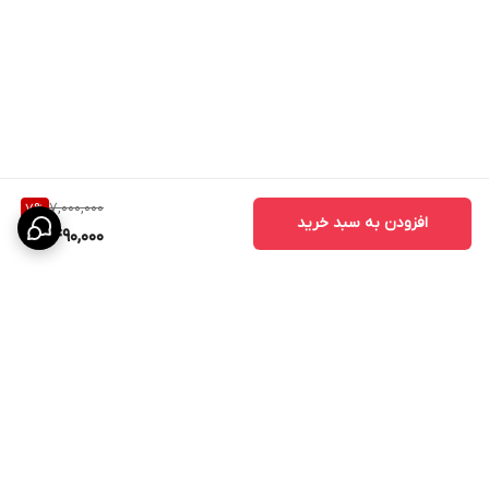
7,000,000
7
%
افزودن به سبد خرید
6,490,000
برگشت به بالا