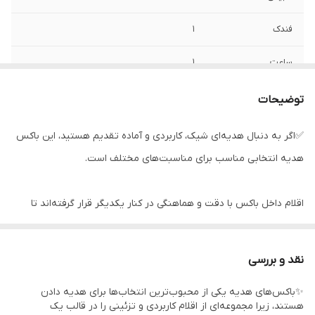
فندک
1
ساعت
1
دستبند چرم
1
توضیحات
گل تزیینی
3
✅اگر به دنبال هدیه‌ای شیک، کاربردی و آماده تقدیم هستید، این باکس
هدیه انتخابی مناسب برای مناسبت‌های مختلف است.
باکس و پوشال
1
اقلام داخل باکس با دقت و هماهنگی در کنار یکدیگر قرار گرفته‌اند تا
هدیه‌ای زیبا، کاربردی و ارزشمند را برای عزیزان شما فراهم کنند.
نقد و بررسی
طراحی جذاب، بسته‌بندی شکیل و چیدمان حرفه‌ای، این محصول را به
✨باکس‌های هدیه یکی از محبوب‌ترین انتخاب‌ها برای هدیه دادن
گزینه‌ای مناسب برای هدیه دادن بدون نیاز به بسته‌بندی مجدد تبدیل
هستند، زیرا مجموعه‌ای از اقلام کاربردی و تزئینی را در قالب یک