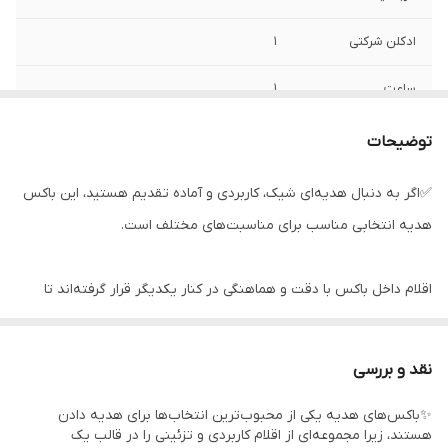
ادکلن شرکتی
1
ساعت
1
ماشین فولکس
1
توضیحات
گل تزیینی
3
✅اگر به دنبال هدیه‌ای شیک، کاربردی و آماده تقدیم هستید، این باکس
هدیه انتخابی مناسب برای مناسبت‌های مختلف است.
باکس و پوشال
1
اقلام داخل باکس با دقت و هماهنگی در کنار یکدیگر قرار گرفته‌اند تا
هدیه‌ای زیبا، کاربردی و ارزشمند را برای عزیزان شما فراهم کنند.
نقد و بررسی
طراحی جذاب، بسته‌بندی شکیل و چیدمان حرفه‌ای، این محصول را به
✨باکس‌های هدیه یکی از محبوب‌ترین انتخاب‌ها برای هدیه دادن
گزینه‌ای مناسب برای هدیه دادن بدون نیاز به بسته‌بندی مجدد تبدیل
هستند، زیرا مجموعه‌ای از اقلام کاربردی و تزئینی را در قالب یک