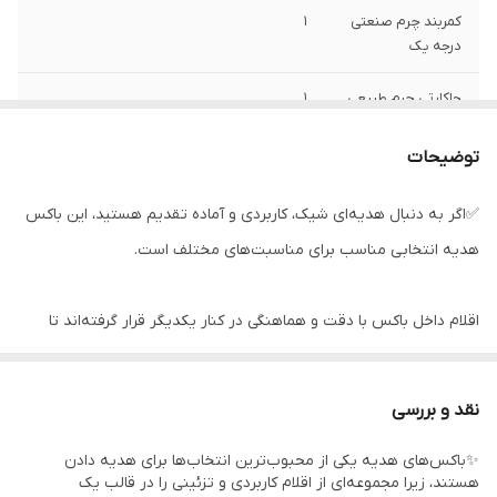
کمربند چرم صنعتی
1
درجه یک
جاکارتی چرم طبیعی
1
باکس و پوشال
1
توضیحات
گل تزیینی
3
✅اگر به دنبال هدیه‌ای شیک، کاربردی و آماده تقدیم هستید، این باکس
هدیه انتخابی مناسب برای مناسبت‌های مختلف است.
اقلام داخل باکس با دقت و هماهنگی در کنار یکدیگر قرار گرفته‌اند تا
هدیه‌ای زیبا، کاربردی و ارزشمند را برای عزیزان شما فراهم کنند.
نقد و بررسی
طراحی جذاب، بسته‌بندی شکیل و چیدمان حرفه‌ای، این محصول را به
✨باکس‌های هدیه یکی از محبوب‌ترین انتخاب‌ها برای هدیه دادن
گزینه‌ای مناسب برای هدیه دادن بدون نیاز به بسته‌بندی مجدد تبدیل
هستند، زیرا مجموعه‌ای از اقلام کاربردی و تزئینی را در قالب یک