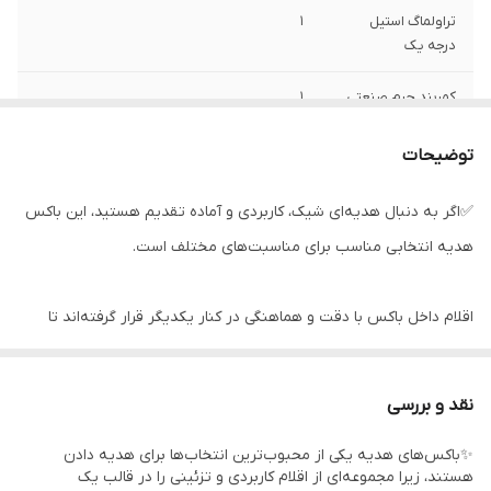
تراولماگ استیل
1
درجه یک
کمربند چرم صنعتی
1
درجه یک
توضیحات
ساعت مچی
1
✅اگر به دنبال هدیه‌ای شیک، کاربردی و آماده تقدیم هستید، این باکس
باکس و پوشال
1
هدیه انتخابی مناسب برای مناسبت‌های مختلف است.
اقلام داخل باکس با دقت و هماهنگی در کنار یکدیگر قرار گرفته‌اند تا
هدیه‌ای زیبا، کاربردی و ارزشمند را برای عزیزان شما فراهم کنند.
نقد و بررسی
طراحی جذاب، بسته‌بندی شکیل و چیدمان حرفه‌ای، این محصول را به
✨باکس‌های هدیه یکی از محبوب‌ترین انتخاب‌ها برای هدیه دادن
گزینه‌ای مناسب برای هدیه دادن بدون نیاز به بسته‌بندی مجدد تبدیل
هستند، زیرا مجموعه‌ای از اقلام کاربردی و تزئینی را در قالب یک