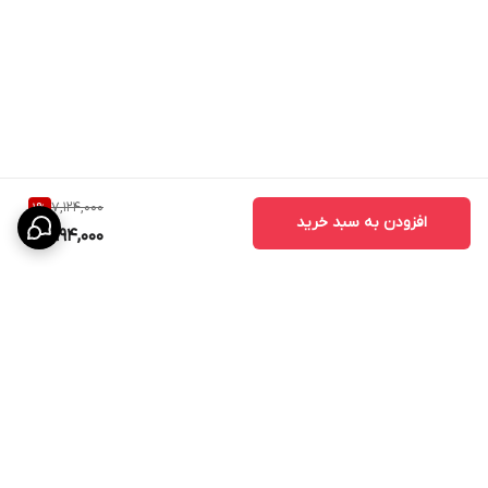
7,124,000
1
%
افزودن به سبد خرید
6,994,000
برگشت به بالا