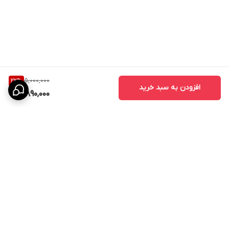
5,000,000
22
%
افزودن به سبد خرید
3,890,000
برگشت به بالا