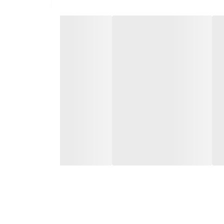
بیرجند، خرم آباد، لرستان، بروجرد، اراک، قزوین، قم، رشت و ساری