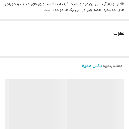
🔹 هر محصول با دقت و توجه ویژه انتخاب شده تا بهترین تجربه را به
💎 از لوازم آرایشی روزمره و شیک گرفته تا اکسسوری‌های جذاب و خوراکی
شما ارائه دهد.
های خوشمزه، همه چیز در این پک‌ها موجود است.
🔍 هر جزئیات با دقت و توجه به سلیقه‌های مختلف انتخاب شده است.
🔹 مواد اولیه با کیفیت، دوام و راحتی را در کنار زیبایی تضمین می‌کنند.
🔍 کیفیت فوق‌العاده: محصولات از مواد با کیفیت و بادوام ساخته
نظرات
شده‌اند.
🔹 این پک‌ها نه تنها برای هدیه، بلکه برای خودتان نیز مناسب‌اند!
✨ طراحی شیک: طراحی‌ها به روز و مطابق با مد روز هستند.
🌟 تنوع بالا: پک‌ها شامل انتخاب‌های متنوع برای هر سلیقه‌ای می‌باشند.
🔹 با خرید این باکس های هدیه از تخفیف‌های ویژه بهره‌مند شوید.
دسته‌بندی
:
باکس هدیه
💰 قیمت مناسب: این پک‌ها ارزش خرید بالایی دارند و به راحتی
می‌توانند نیازهای شما را برآورده کنند.
🔹 تجربه‌ای متفاوت و جذاب از خرید را با ما رقم بزنید!
🔍 تفاوت: توجه کنید که تمامی باکس های ارائه شده در وبسایت وصال
گیفت بدلیل تحریمات ایران و جلوگیری از واردات برندهای مختلف،با
تغییرات کمتر از 10% برای شما ارسال میشوند.
⚠️ هشدار : تمامی محصولات، با باکس های کارتنی باکیفیت و بدون
🔍 توجه: تمامی ادکلن و عطرها و اسپری های ارائه شده،اورجینال و
شرکتی میباشند و بازهم بدلیل تحریمات،گاهی با جعبه و گاهی بدون
نوشته ارسال میشوند.
جعبه ارائه میشوند.