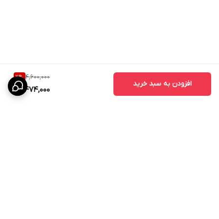
4,600,000
2
%
افزودن به سبد خرید
4,474,000
برگشت به بالا