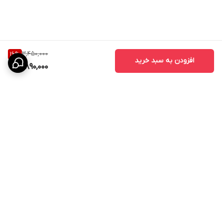
3,450,000
16
%
افزودن به سبد خرید
2,890,000
برگشت به بالا