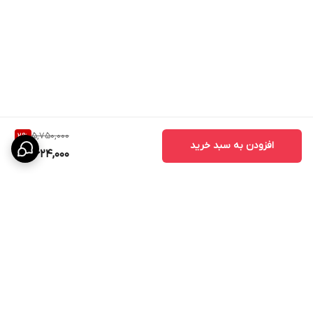
5,750,000
2
%
افزودن به سبد خرید
5,624,000
برگشت به بالا