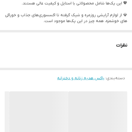
💖 این پک‌ها شامل محصولاتی با استایل و کیفیت عالی هستند.
🔹 هر محصول با دقت و توجه ویژه انتخاب شده تا بهترین تجربه را به
💎 از لوازم آرایشی روزمره و شیک گرفته تا اکسسوری‌های جذاب و خوراکی
شما ارائه دهد.
های خوشمزه، همه چیز در این پک‌ها موجود است.
🔍 هر جزئیات با دقت و توجه به سلیقه‌های مختلف انتخاب شده است.
🔹 مواد اولیه با کیفیت، دوام و راحتی را در کنار زیبایی تضمین می‌کنند.
🔍 کیفیت فوق‌العاده: محصولات از مواد با کیفیت و بادوام ساخته
نظرات
شده‌اند.
🔹 این پک‌ها نه تنها برای هدیه، بلکه برای خودتان نیز مناسب‌اند! 🎁
✨ طراحی شیک: طراحی‌ها به روز و مطابق با مد روز هستند.
🌟 تنوع بالا: پک‌ها شامل انتخاب‌های متنوع برای هر سلیقه‌ای می‌باشند.
🔹 با خرید این باکس های هدیه از تخفیف‌های ویژه بهره‌مند شوید.
دسته‌بندی
:
باکس هدیه زنانه و دخترانه
💰 قیمت مناسب: این پک‌ها ارزش خرید بالایی دارند و به راحتی
می‌توانند نیازهای شما را برآورده کنند.
🔹 تجربه‌ای متفاوت و جذاب از خرید را با ما رقم بزنید!
🔍 تفاوت: توجه کنید که تمامی باکس های ارائه شده در وبسایت وصال
گیفت بدلیل تحریمات ایران و جلوگیری از واردات برندهای مختلف،با
تغییرات کمتر از 10% برای شما ارسال میشوند.
🔍 توجه: تمامی ادکلن و عطرها و اسپری های ارائه شده،اورجینال و