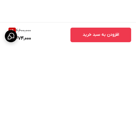
4,600,000
2
%
افزودن به سبد خرید
4,474,000
برگشت به بالا