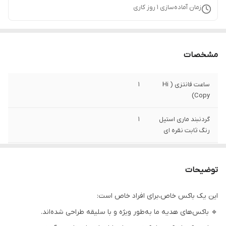
زمان آماده‌سازی
1
روز کاری
مشخصات
ساعت فانتزی ‌‌( Hi
1
Copy)
گردنبند ماری استیل
1
رنگ ثابت نقره ای
اسپری خوشبوکننده
1
وارداتی
توضیحات
رژ لب
1
این یک باکس خاص،برای افراد خاص است:
🔹 باکس‌های هدیه ما به‌طور ویژه و با سلیقه طراحی شده‌اند.
ادکلن اورجینال
1
شرکتی