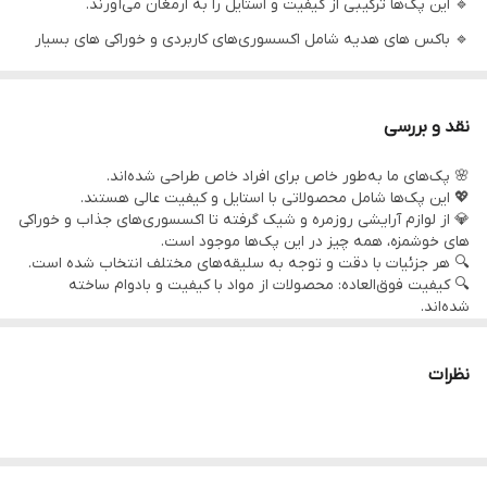
🔹 این پک‌ها ترکیبی از کیفیت و استایل را به ارمغان می‌آورند.
🔹 باکس های هدیه شامل اکسسوری‌های کاربردی و خوراکی های بسیار
کرم یونیکورن
1
لذیذ هستند.
کانسیلر
1
🔹 هر محصول با دقت و توجه ویژه انتخاب شده تا بهترین تجربه را به
نقد و بررسی
شما ارائه دهد.
جاکلیدی
1
🌸 پک‌های ما به‌طور خاص برای افراد خاص طراحی شده‌اند.
🔹 مواد اولیه با کیفیت، دوام و راحتی را در کنار زیبایی تضمین می‌کنند.
💖 این پک‌ها شامل محصولاتی با استایل و کیفیت عالی هستند.
باکس کادویی +
1
🔹 این پک‌ها نه تنها برای هدیه، بلکه برای خودتان نیز مناسب‌اند! 🎁
💎 از لوازم آرایشی روزمره و شیک گرفته تا اکسسوری‌های جذاب و خوراکی
پوشال
های خوشمزه، همه چیز در این پک‌ها موجود است.
🔹 با خرید این باکس های هدیه از تخفیف‌های ویژه بهره‌مند شوید.
🔍 هر جزئیات با دقت و توجه به سلیقه‌های مختلف انتخاب شده است.
گل
3
🔹 تجربه‌ای متفاوت و جذاب از خرید را با ما رقم بزنید!
🔍 کیفیت فوق‌العاده: محصولات از مواد با کیفیت و بادوام ساخته
شده‌اند.
✨ طراحی شیک: طراحی‌ها به روز و مطابق با مد روز هستند.
🌟 تنوع بالا: پک‌ها شامل انتخاب‌های متنوع برای هر سلیقه‌ای می‌باشند.
💰 قیمت مناسب: این پک‌ها ارزش خرید بالایی دارند و به راحتی
نظرات
می‌توانند نیازهای شما را برآورده کنند.
🔍 تفاوت: توجه کنید که تمامی باکس های ارائه شده در وبسایت وصال
گیفت بدلیل تحریمات ایران و جلوگیری از واردات برندهای مختلف،با
تغییرات کمتر از 10% برای شما ارسال میشوند.
🔍 توجه: تمامی ادکلن و عطرها و اسپری های ارائه شده،اورجینال و