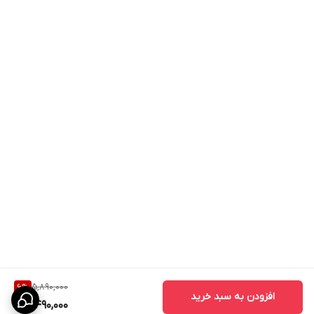
5,890,000
6
%
افزودن به سبد خرید
5,490,000