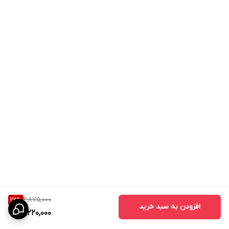
2,875,000
22
%
افزودن به سبد خرید
2,220,000