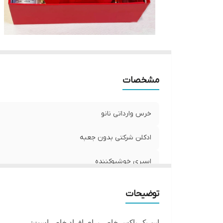
مشخصات
خرس وارداتی نانو
ادکلن شرکتی بدون جعبه
اسپری خوشبوکننده
انواع شکلات
توضیحات
باکس کادویی + پوشال
این یک باکس خاص،برای افراد خاص است: