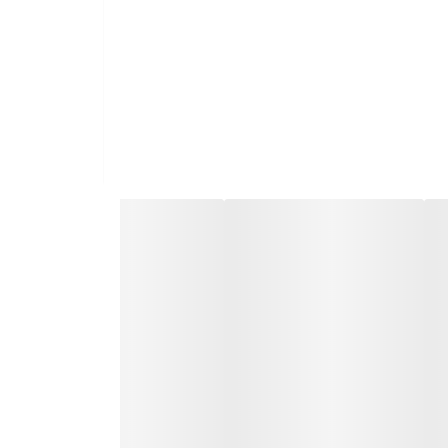
:** توجه کنید که تمامی باکس های ارائه شده در وبسایت وصال گیفت بدلیل تحریمات ایران و جلوگیری از واردات برندهای مختلف،با تغییرات کمتر از 10% برای شما
و گاهی بدون جعبه ارائه میشوند.