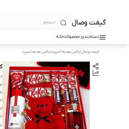
گیفت وصال
دسته‌بندی محصولات
خانه
گیفت وصال
/
باکس هدیه
/
اسپرت
/
باکس هدیه اسپرت
ک
دس
بر
خر
اد
ا
ان
ب
ن