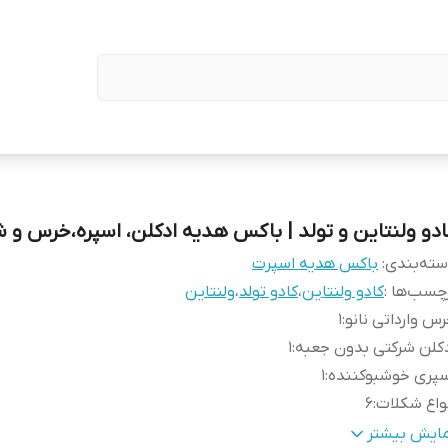
ادو ولنتاین و تولد | باکس هدیه ادکلن، اسپره،خرس و 
ته‌بندی
:
باکس هدیه اسپرت
چسب‌ها :
کادو ولنتاین
،
کادو تولد
،
ولنتاین
س وارداتی نانو
:
1
کلن شرکتی بدون جعبه
:
1
سپری خوشبوکننده
:
1
واع شکلات
:
6
اکس کادویی + پوشال
:
1
مایش بیشتر